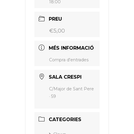
18:00
PREU
€5,00
MÉS INFORMACIÓ
Compra d'entrades
SALA CRESPI
C/Major de Sant Pere
· 59
CATEGORIES